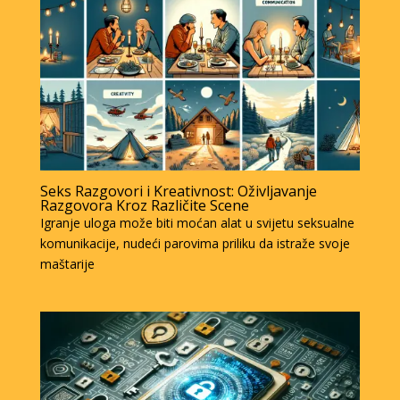
Seks Razgovori i Kreativnost: Oživljavanje
Razgovora Kroz Različite Scene
Igranje uloga može biti moćan alat u svijetu seksualne
komunikacije, nudeći parovima priliku da istraže svoje
maštarije