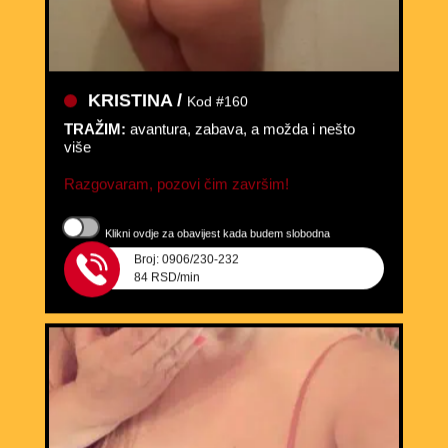
KRISTINA /
Kod #160
TRAŽIM:
avantura, zabava, a možda i nešto
više
Razgovaram, pozovi čim završim!
Klikni ovdje za obavijest kada budem slobodna
Broj: 0906/230-232
84 RSD/min