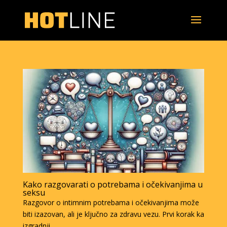
Kako razgovarati o potrebama i očekivanjima u
seksu
Razgovor o intimnim potrebama i očekivanjima može
biti izazovan, ali je ključno za zdravu vezu. Prvi korak ka
izgradnji