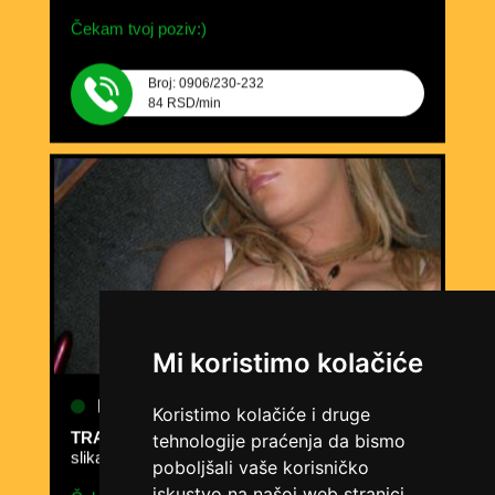
Čekam tvoj poziv:)
Broj: 0906/230-232
84 RSD/min
Mi koristimo kolačiće
LILIANA /
Kod #69
Koristimo kolačiće i druge
TRAŽIM:
ljubav, veza, napaljivanje, razmjena
slika
tehnologije praćenja da bismo
poboljšali vaše korisničko
Čekam tvoj poziv:)
iskustvo na našoj web stranici,