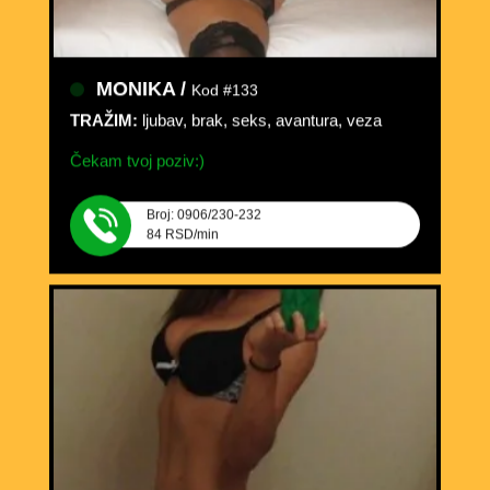
MONIKA /
Kod #133
TRAŽIM:
ljubav, brak, seks, avantura, veza
Čekam tvoj poziv:)
Broj: 0906/230-232
84 RSD/min