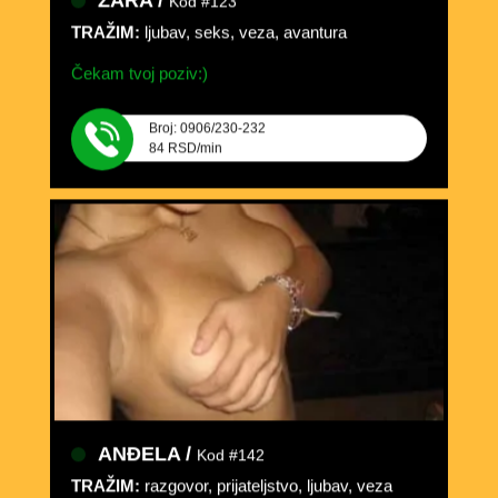
TRAŽIM:
ljubav, seks, veza, avantura
Čekam tvoj poziv:)
Broj: 0906/230-232
84 RSD/min
ANĐELA /
Kod #142
TRAŽIM:
razgovor, prijateljstvo, ljubav, veza