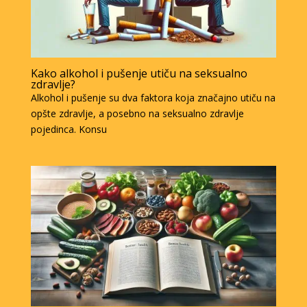
Kako alkohol i pušenje utiču na seksualno
zdravlje?
Alkohol i pušenje su dva faktora koja značajno utiču na
opšte zdravlje, a posebno na seksualno zdravlje
pojedinca. Konsu