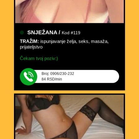
SNJEŽANA /
Kod #119
TRAŽIM:
ispunjavanje želja, seks, masaža,
prijateljstvo
Čekam tvoj poziv:)
Broj: 0906/230-232
84 RSD/min