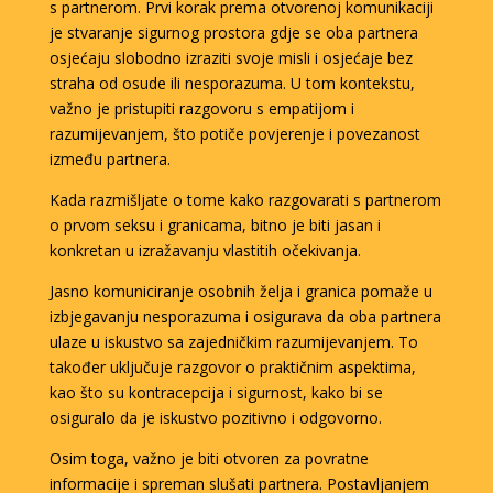
s partnerom. Prvi korak prema otvorenoj komunikaciji
je stvaranje sigurnog prostora gdje se oba partnera
osjećaju slobodno izraziti svoje misli i osjećaje bez
straha od osude ili nesporazuma. U tom kontekstu,
važno je pristupiti razgovoru s empatijom i
razumijevanjem, što potiče povjerenje i povezanost
između partnera.
Kada razmišljate o tome kako razgovarati s partnerom
o prvom seksu i granicama, bitno je biti jasan i
konkretan u izražavanju vlastitih očekivanja.
Jasno komuniciranje osobnih želja i granica pomaže u
izbjegavanju nesporazuma i osigurava da oba partnera
ulaze u iskustvo sa zajedničkim razumijevanjem. To
također uključuje razgovor o praktičnim aspektima,
kao što su kontracepcija i sigurnost, kako bi se
osiguralo da je iskustvo pozitivno i odgovorno.
Osim toga, važno je biti otvoren za povratne
informacije i spreman slušati partnera. Postavljanjem