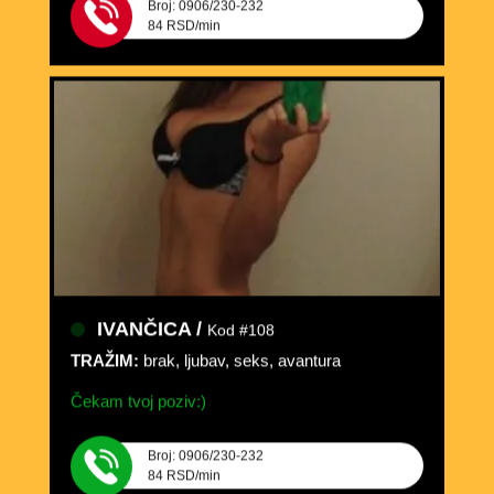
84 RSD/min
IVANČICA /
Kod #108
TRAŽIM:
brak, ljubav, seks, avantura
Čekam tvoj poziv:)
Broj: 0906/230-232
84 RSD/min