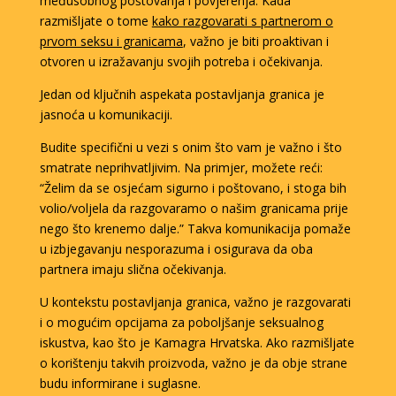
međusobnog poštovanja i povjerenja. Kada
razmišljate o tome
kako razgovarati s partnerom o
prvom seksu i granicama
, važno je biti proaktivan i
otvoren u izražavanju svojih potreba i očekivanja.
Jedan od ključnih aspekata postavljanja granica je
jasnoća u komunikaciji.
Budite specifični u vezi s onim što vam je važno i što
smatrate neprihvatljivim. Na primjer, možete reći:
“Želim da se osjećam sigurno i poštovano, i stoga bih
volio/voljela da razgovaramo o našim granicama prije
nego što krenemo dalje.” Takva komunikacija pomaže
u izbjegavanju nesporazuma i osigurava da oba
partnera imaju slična očekivanja.
U kontekstu postavljanja granica, važno je razgovarati
i o mogućim opcijama za poboljšanje seksualnog
iskustva, kao što je Kamagra Hrvatska. Ako razmišljate
o korištenju takvih proizvoda, važno je da obje strane
budu informirane i suglasne.