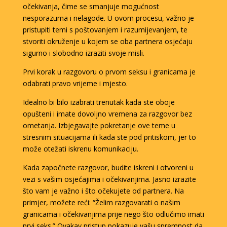
očekivanja, čime se smanjuje mogućnost
nesporazuma i nelagode. U ovom procesu, važno je
pristupiti temi s poštovanjem i razumijevanjem, te
stvoriti okruženje u kojem se oba partnera osjećaju
sigurno i slobodno izraziti svoje misli.
Prvi korak u razgovoru o prvom seksu i granicama je
odabrati pravo vrijeme i mjesto.
Idealno bi bilo izabrati trenutak kada ste oboje
opušteni i imate dovoljno vremena za razgovor bez
ometanja. Izbjegavajte pokretanje ove teme u
stresnim situacijama ili kada ste pod pritiskom, jer to
može otežati iskrenu komunikaciju.
Kada započnete razgovor, budite iskreni i otvoreni u
vezi s vašim osjećajima i očekivanjima. Jasno izrazite
što vam je važno i što očekujete od partnera. Na
primjer, možete reći: “Želim razgovarati o našim
granicama i očekivanjima prije nego što odlučimo imati
prvi seks.” Ovakav pristup pokazuje vašu spremnost da