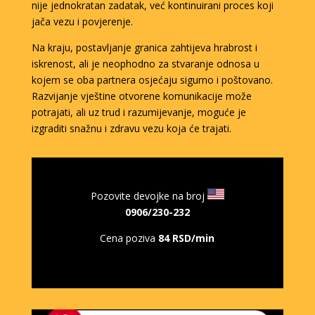
nije jednokratan zadatak, već kontinuirani proces koji
jača vezu i povjerenje.
Na kraju, postavljanje granica zahtijeva hrabrost i
iskrenost, ali je neophodno za stvaranje odnosa u
kojem se oba partnera osjećaju sigurno i poštovano.
Razvijanje vještine otvorene komunikacije može
potrajati, ali uz trud i razumijevanje, moguće je
izgraditi snažnu i zdravu vezu koja će trajati.
KRISTINA /
Kod #160
Pozovite devojke na broj
TRAŽIM:
avantura, zabava, a možda i nešto
0906/230-232
više
Cena poziva
84 RSD/min
Razgovaram, pozovi čim završim!
Klikni ovdje za obavijest kada budem slobodna
Broj: 0906/230-232