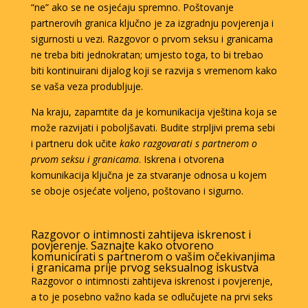
“ne” ako se ne osjećaju spremno. Poštovanje
partnerovih granica ključno je za izgradnju povjerenja i
sigurnosti u vezi. Razgovor o prvom seksu i granicama
ne treba biti jednokratan; umjesto toga, to bi trebao
biti kontinuirani dijalog koji se razvija s vremenom kako
se vaša veza produbljuje.
Na kraju, zapamtite da je komunikacija vještina koja se
može razvijati i poboljšavati. Budite strpljivi prema sebi
i partneru dok učite
kako razgovarati s partnerom o
prvom seksu i granicama
. Iskrena i otvorena
komunikacija ključna je za stvaranje odnosa u kojem
se oboje osjećate voljeno, poštovano i sigurno.
Razgovor o intimnosti zahtijeva iskrenost i
povjerenje. Saznajte kako otvoreno
komunicirati s partnerom o vašim očekivanjima
i granicama prije prvog seksualnog iskustva
Razgovor o intimnosti zahtijeva iskrenost i povjerenje,
a to je posebno važno kada se odlučujete na prvi seks