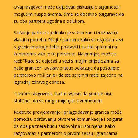
Ovaj razgovor može uključivati diskusiju o sigurnosti i
mogućim nuspojavama, čime se dodatno osigurava da
su oba partnera ugodna s odlukom.
Slušanje partnera jednako je važno kao i izražavanje
vlastitih potreba. Pitajte partnera kako se osjeća u vezi
s granicama koje želite postaviti i budite spremni na
kompromis ako je to potrebno. Na primjer, možete
reći: “Kako se osjećaš u vezi s mojim prijedlozima za
naše granice?” Ovakav pristup pokazuje da poštujete
partnerovo mišljenje i da ste spremni raditi zajedno na
izgradnji zdravog odnosa.
Tijekom razgovora, budite svjesni da granice nisu
statične i da se mogu mijenjati s vremenom.
Redovito provjeravanje i prilagođavanje granica može
pomoći u održavanju otvorene komunikacije i osigurati
da oba partnera budu zadovoljna i ispunjena. Kako
razgovarati s partnerom o prvom seksu i granicama