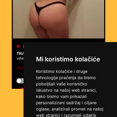
KRISTINA /
Kod #160
TRAŽIM:
avantura, zabava, a možda i nešto
više
Mi koristimo kolačiće
Razgovaram, pozovi čim završim!
Koristimo kolačiće i druge
tehnologije praćenja da bismo
Klikni ovdje za obavijest kada budem slobodna
poboljšali vaše korisničko
Broj: 0906/230-232
iskustvo na našoj web stranici,
84 RSD/min
kako bismo vam prikazali
personalizirani sadržaj i ciljane
oglase, analizirali promet na našoj
web stranici i razumjeli odakle