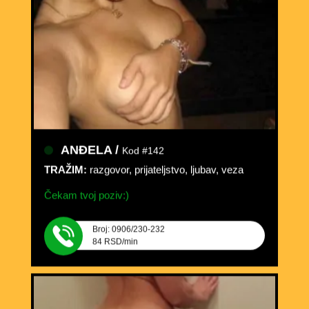
ANĐELA /
Kod #142
TRAŽIM:
razgovor, prijateljstvo, ljubav, veza
Čekam tvoj poziv:)
Broj: 0906/230-232
84 RSD/min