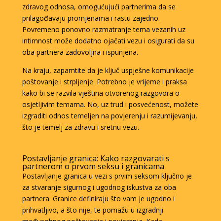
zdravog odnosa, omogućujući partnerima da se
prilagođavaju promjenama i rastu zajedno.
Povremeno ponovno razmatranje tema vezanih uz
intimnost može dodatno ojačati vezu i osigurati da su
oba partnera zadovoljna i ispunjena.
Na kraju, zapamtite da je ključ uspješne komunikacije
poštovanje i strpljenje. Potrebno je vrijeme i praksa
kako bi se razvila vještina otvorenog razgovora o
osjetljivim temama. No, uz trud i posvećenost, možete
izgraditi odnos temeljen na povjerenju i razumijevanju,
što je temelj za zdravu i sretnu vezu.
Postavljanje granica: Kako razgovarati s
partnerom o prvom seksu i granicama
Postavljanje granica u vezi s prvim seksom ključno je
za stvaranje sigurnog i ugodnog iskustva za oba
partnera. Granice definiraju što vam je ugodno i
prihvatljivo, a što nije, te pomažu u izgradnji