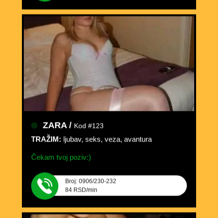
ZARA /
Kod #123
TRAŽIM:
ljubav, seks, veza, avantura
Čekam tvoj poziv:)
Broj: 0906/230-232
84 RSD/min