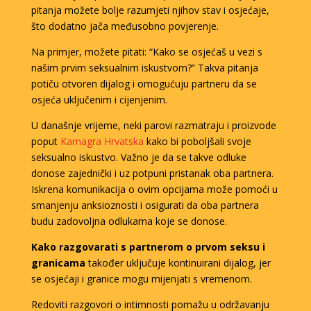
pitanja možete bolje razumjeti njihov stav i osjećaje,
što dodatno jača međusobno povjerenje.
Na primjer, možete pitati: “Kako se osjećaš u vezi s
našim prvim seksualnim iskustvom?” Takva pitanja
potiču otvoren dijalog i omogućuju partneru da se
osjeća uključenim i cijenjenim.
U današnje vrijeme, neki parovi razmatraju i proizvode
poput
Kamagra Hrvatska
kako bi poboljšali svoje
seksualno iskustvo. Važno je da se takve odluke
donose zajednički i uz potpuni pristanak oba partnera.
Iskrena komunikacija o ovim opcijama može pomoći u
smanjenju anksioznosti i osigurati da oba partnera
budu zadovoljna odlukama koje se donose.
Kako razgovarati s partnerom o prvom seksu i
granicama
također uključuje kontinuirani dijalog, jer
se osjećaji i granice mogu mijenjati s vremenom.
Redoviti razgovori o intimnosti pomažu u održavanju